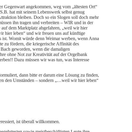
 der Gegenwart angekommen, weg vom „ältesten Ort“
.S.B. hat mit seinem Lebenswerk selbst genug
Attraktion bleiben. Doch so ein Slogen soll doch mehr
müssen ihn tragen und verbreiten – WIR und in der
auf dem Marktplatz abgefahren, „weil wir hier
ir hier leben“ und wir freuen uns auf künftige
 es ist. Womit würde denn Weimar werben, wenn Anna
 zu fördern, die kriegerische Affinität des
s Bach geworden, wenn die damaligen
hre ohne Not zur Kreativität auf der Orgelbank
werben!! Dazu müssen wir was tun, was Interesse
rmuliert, dann bitte er darum eine Lösung zu finden,
egen den Umständen – sondern „…weil wir hier leben“
ressiert, ist überall willkommen.
egehrtesten sowie meistbeschäftigten Leute ihre