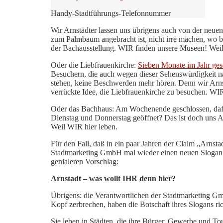
Handy-Stadtführungs-Telefonnummer
Wir Arnstädter lassen uns übrigens auch von der neu
zum Palmbaum angebracht ist, nicht irre machen, wo 
der Bachausstellung. WIR finden unsere Museen! Weil
Oder die Liebfrauenkirche:
Sieben Monate im Jahr ges
Besuchern, die auch wegen dieser Sehenswürdigkeit 
stehen, keine Beschwerden mehr hören. Denn wir Arnst
verrückte Idee, die Liebfrauenkirche zu besuchen. WIR
Oder das Bachhaus: Am Wochenende geschlossen, dafü
Dienstag und Donnerstag geöffnet? Das ist doch uns 
Weil WIR hier leben.
Für den Fall, daß in ein paar Jahren der Claim „Arnstad
Stadtmarketing GmbH mal wieder einen neuen Slogan 
genialeren Vorschlag:
Arnstadt – was wollt IHR denn hier?
Übrigens: die Verantwortlichen der Stadtmarketing GmbH
Kopf zerbrechen, haben die Botschaft ihres Slogans ric
Sie leben in Städten, die ihre Bürger, Gewerbe und Tou