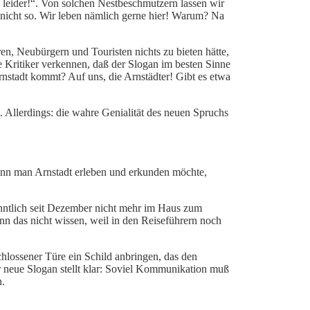
 – leider!“. Von solchen Nestbeschmutzern lassen wir
 nicht so. Wir leben nämlich gerne hier! Warum? Na
n, Neubürgern und Touristen nichts zu bieten hätte,
e Kritiker verkennen, daß der Slogan im besten Sinne
rnstadt kommt? Auf uns, die Arnstädter! Gibt es etwa
n“. Allerdings: die wahre Genialität des neuen Spruchs
 wenn man Arnstadt erleben und erkunden möchte,
nntlich seit Dezember nicht mehr im Haus zum
 das nicht wissen, weil in den Reiseführern noch
chlossener Türe ein Schild anbringen, das den
 neue Slogan stellt klar: Soviel Kommunikation muß
n.