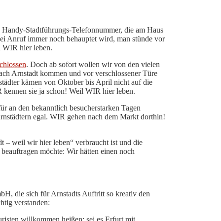
en Handy-Stadtführungs-Telefonnummer, die am Haus
bei Anruf immer noch behauptet wird, man stünde vor
 WIR hier leben.
chlossen
. Doch ab sofort wollen wir von den vielen
nach Arnstadt kommen und vor verschlossener Türe
ädter kämen von Oktober bis April nicht auf die
 kennen sie ja schon! Weil WIR hier leben.
r an den bekanntlich besucherstarken Tagen
Arnstädtern egal. WIR gehen nach dem Markt dorthin!
t – weil wir hier leben“ verbraucht ist und die
beauftragen möchte: Wir hätten einen noch
, die sich für Arnstadts Auftritt so kreativ den
htig verstanden:
risten willkommen heißen: sei es Erfurt mit