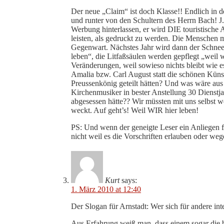
Der neue „Claim“ ist doch Klasse!! Endlich in
und runter von den Schultern des Herrn Bach! J
Werbung hinterlassen, er wird DIE touristische 
leisten, als gedruckt zu werden. Die Menschen 
Gegenwart. Nächstes Jahr wird dann der Schnee 
leben“, die Litfaßsäulen werden gepflegt „weil w
Veränderungen, weil sowieso nichts bleibt wie
Amalia bzw. Carl August statt die schönen Künste
Preussenkönig geteilt hätten? Und was wäre au
Kirchenmusiker in bester Anstellung 30 Dienstja
abgesessen hätte?? Wir müssten mit uns selbst 
weckt. Auf geht’s! Weil WIR hier leben!
PS: Und wenn der geneigte Leser ein Anliegen fo
nicht weil es die Vorschriften erlauben oder w
Kurt
says:
1. März 2010 at 12:40
Der Slogan für Arnstadt: Wer sich für andere inte
Aus Erfahrung weiß man, dass einem sogar die b