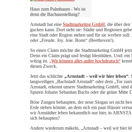
Haus zum Palmbaum - Wo ist
denn die Bachausstellung?
Arnstadt hat eine
Stadtmarketing GmbH
, die über den
gucken kann. Dort sieht sie: Städte und Regionen geb
eine Stadt oder Region stehen und für sie werben soll
oder „Freude. Joy. Joie. Bonn“ (Beethoven!).
So einen Claim möchte die Stadtmarketing GmbH jetzt a
Denn ein Claim prägt und festigt Identitäten. Und: ein
witzig ist.
„Wir können alles außer hochdeutsch“
kennt
diesen Zweck.
Jetzt das schlichte
„Arnstadt – weil wir hier leben“
.
langweiligen „Bachstadt Arnstadt“ oder dem „Tor zum
Arnstadt, erkennt unsere Stadtmarketing GmbH, sind 
Spuren Johann Sebastian Bachs oder die grüne Mitte D
Böse Zungen behaupten, der neue Slogan sei nicht beso
Erde stehen könnte, an dem sich ein paar Häuser ver
wir Arnstädter leben bekanntlich nur hier, in ARNST
sich behaupten?
Andere wiederum mäkeln, „Arnstadt – weil wir hier l