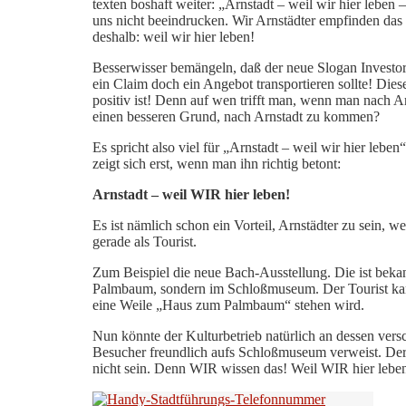
texten boshaft weiter: „Arnstadt – weil wir hier leben
uns nicht beeindrucken. Wir Arnstädter empfinden das
deshalb: weil wir hier leben!
Besserwisser bemängeln, daß der neue Slogan Investore
ein Claim doch ein Angebot transportieren sollte! Dies
positiv ist! Denn auf wen trifft man, wenn man nach A
einen besseren Grund, nach Arnstadt zu kommen?
Es spricht also viel für „Arnstadt – weil wir hier lebe
zeigt sich erst, wenn man ihn richtig betont:
Arnstadt – weil WIR hier leben!
Es ist nämlich schon ein Vorteil, Arnstädter zu sein,
gerade als Tourist.
Zum Beispiel die neue Bach-Ausstellung. Die ist beka
Palmbaum, sondern im Schloßmuseum. Der Tourist kann
eine Weile „Haus zum Palmbaum“ stehen wird.
Nun könnte der Kulturbetrieb natürlich an dessen vers
Besucher freundlich aufs Schloßmuseum verweist. Der
nicht sein. Denn WIR wissen das! Weil WIR hier lebe