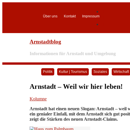

Über uns
Kontakt
Impressum


Arnstadtblog
Informationen für Arnstadt und Umgebung
Politik
Kultur | Tourismus
Soziales
Wirtschaft
Arnstadt – Weil wir hier leben!
Kolumne
Arnstadt hat einen neuen Slogan: Arnstadt – weil w
ein genialer Einfall, mit dem Arnstadt sich gut posi
zeigt die Stärken des neuen Arnstadt-Claims.