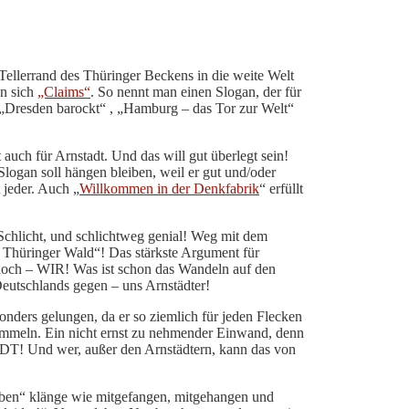
 Tellerrand des Thüringer Beckens in die weite Welt
en sich
„Claims“
. So nennt man einen Slogan, der für
: „Dresden barockt“ , „Hamburg – das Tor zur Welt“
uch für Arnstadt. Und das will gut überlegt sein!
 Slogan soll hängen bleiben, weil er gut und/oder
 jeder. Auch „
Willkommen in der Denkfabrik
“ erfüllt
 Schlicht, und schlichtweg genial! Weg mit dem
 Thüringer Wald“! Das stärkste Argument für
doch – WIR! Was ist schon das Wandeln auf den
eutschlands gegen – uns Arnstädter!
nders gelungen, da er so ziemlich für jeden Flecken
sammeln. Ein nicht ernst zu nehmender Einwand, denn
ADT! Und wer, außer den Arnstädtern, kann das von
eben“ klänge wie mitgefangen, mitgehangen und