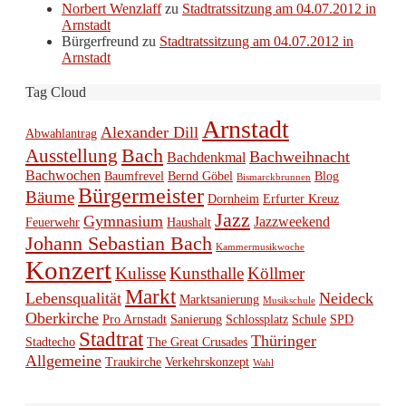
Norbert Wenzlaff
zu
Stadtratssitzung am 04.07.2012 in
Arnstadt
Bürgerfreund
zu
Stadtratssitzung am 04.07.2012 in
Arnstadt
Tag Cloud
Arnstadt
Alexander Dill
Abwahlantrag
Bach
Ausstellung
Bachweihnacht
Bachdenkmal
Bachwochen
Baumfrevel
Bernd Göbel
Blog
Bismarckbrunnen
Bürgermeister
Bäume
Dornheim
Erfurter Kreuz
Jazz
Gymnasium
Jazzweekend
Feuerwehr
Haushalt
Johann Sebastian Bach
Kammermusikwoche
Konzert
Kulisse
Kunsthalle
Köllmer
Markt
Lebensqualität
Neideck
Marktsanierung
Musikschule
Oberkirche
Pro Arnstadt
Sanierung
Schlossplatz
Schule
SPD
Stadtrat
Thüringer
Stadtecho
The Great Crusades
Allgemeine
Traukirche
Verkehrskonzept
Wahl