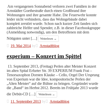
Am vergangenen Sonnabend verloren zwei Familien in der
Arnstädter Goethestraße durch einen Großbrand ihre
Wohnungen und ihre gesamte Habe. Die Feuerwehr konnte
leider nicht verhindern, dass das Wohngebäude dabei
komplett zerstört wurde. Schon nach kurzer Zeit fanden sich
zahlreiche Helfer und Spender, z.B. in dieser Facebookgruppe
(Anmeldung notwendig), um den Betroffenen mit dem
Nötigsten unter […]
Weiterlesen →
19. Mai 2014
by
Arnstadtblog
experium – Konzert im Spittel
13. September 2013, (Freitag) Perlen alter Meister Konzert
im alten Spital Erfurter Str. 39 EXPERIUM Frank Frai –
Tenorsaxophon Dorsten Klauke – Cello, Orgel Der Ursprung
von Experium war die Idee, kompositorische Perlen der
„Alten Meister“ auf die Bühne zu bringen. Gegründet wurde
die „Band“ im Herbst 2012. Bereits im Frühjahr 2013 wurde
die Debüt-CD […]
Weiterlesen →
11. September 2013
by
Arnstadtblog