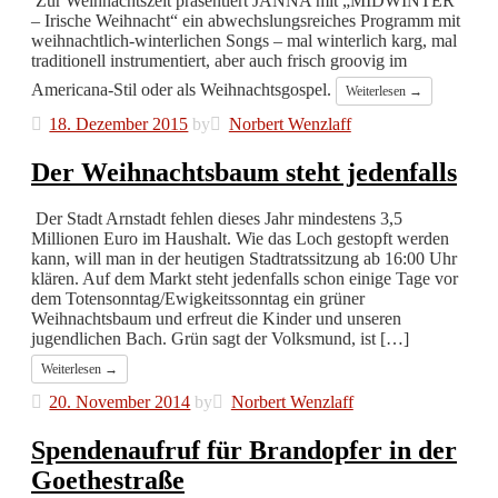
Zur Weihnachtszeit präsentiert JANNA mit „MIDWINTER
– Irische Weihnacht“ ein abwechslungsreiches Programm mit
weihnachtlich-winterlichen Songs – mal winterlich karg, mal
traditionell instrumentiert, aber auch frisch groovig im
Americana-Stil oder als Weihnachtsgospel.
Weiterlesen →
18. Dezember 2015
by
Norbert Wenzlaff
Der Weihnachtsbaum steht jedenfalls
Der Stadt Arnstadt fehlen dieses Jahr mindestens 3,5
Millionen Euro im Haushalt. Wie das Loch gestopft werden
kann, will man in der heutigen Stadtratssitzung ab 16:00 Uhr
klären. Auf dem Markt steht jedenfalls schon einige Tage vor
dem Totensonntag/Ewigkeitssonntag ein grüner
Weihnachtsbaum und erfreut die Kinder und unseren
jugendlichen Bach. Grün sagt der Volksmund, ist […]
Weiterlesen →
20. November 2014
by
Norbert Wenzlaff
Spendenaufruf für Brandopfer in der
Goethestraße