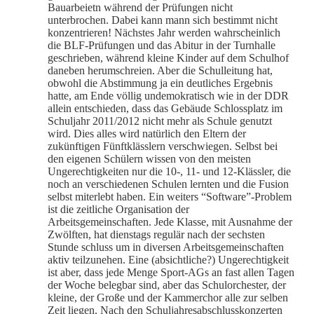
Bauarbeietn während der Prüfungen nicht
unterbrochen. Dabei kann mann sich bestimmt nicht
konzentrieren! Nächstes Jahr werden wahrscheinlich
die BLF-Prüfungen und das Abitur in der Turnhalle
geschrieben, während kleine Kinder auf dem Schulhof
daneben herumschreien. Aber die Schulleitung hat,
obwohl die Abstimmung ja ein deutliches Ergebnis
hatte, am Ende völlig undemokratisch wie in der DDR
allein entschieden, dass das Gebäude Schlossplatz im
Schuljahr 2011/2012 nicht mehr als Schule genutzt
wird. Dies alles wird natürlich den Eltern der
zukünftigen Fünftklässlern verschwiegen. Selbst bei
den eigenen Schülern wissen von den meisten
Ungerechtigkeiten nur die 10-, 11- und 12-Klässler, die
noch an verschiedenen Schulen lernten und die Fusion
selbst miterlebt haben. Ein weiters “Software”-Problem
ist die zeitliche Organisation der
Arbeitsgemeinschaften. Jede Klasse, mit Ausnahme der
Zwölften, hat dienstags regulär nach der sechsten
Stunde schluss um in diversen Arbeitsgemeinschaften
aktiv teilzunehen. Eine (absichtliche?) Ungerechtigkeit
ist aber, dass jede Menge Sport-AGs an fast allen Tagen
der Woche belegbar sind, aber das Schulorchester, der
kleine, der Große und der Kammerchor alle zur selben
Zeit liegen. Nach den Schuljahresabschlusskonzerten