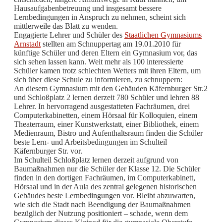
Hausaufgabenbetreuung und insgesamt bessere
Lernbedingungen in Anspruch zu nehmen, scheint sich
mittlerweile das Blatt zu wenden.
Engagierte Lehrer und Schüler des
Staatlichen Gymnasiums
Arnstadt
stellten am Schnuppertag am 19.01.2010 für
künftige Schüler und deren Eltern ein Gymnasium vor, das
sich sehen lassen kann. Weit mehr als 100 interessierte
Schüler kamen trotz schlechten Wetters mit ihren Eltern, um
sich über diese Schule zu informieren, zu schnuppern:
An diesem Gymnasium mit den Gebäuden Käfernburger Str.2
und Schloßplatz 2 lernen derzeit 780 Schüler und lehren 88
Lehrer. In hervorragend ausgestatteten Fachräumen, drei
Computerkabinetten, einem Hörsaal für Kolloquien, einem
Theaterraum, einer Kunstwerkstatt, einer Bibliothek, einem
Medienraum, Bistro und Aufenthaltsraum finden die Schüler
beste Lern- und Arbeitsbedingungen im Schulteil
Käfernburger Str. vor.
Im Schulteil Schloßplatz lernen derzeit aufgrund von
Baumaßnahmen nur die Schüler der Klasse 12. Die Schüler
finden in den dortigen Fachräumen, im Computerkabinett,
Hörsaal und in der Aula des zentral gelegenen historischen
Gebäudes beste Lernbedingungen vor. Bleibt abzuwarten,
wie sich die Stadt nach Beendigung der Baumaßnahmen
bezüglich der Nutzung positioniert – schade, wenn dem