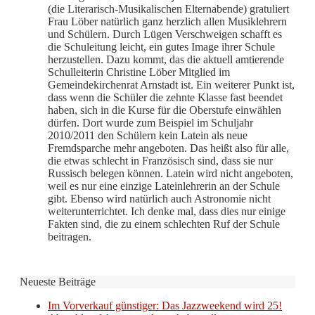
(die Literarisch-Musikalischen Elternabende) gratuliert
Frau Löber natürlich ganz herzlich allen Musiklehrern
und Schülern. Durch Lügen Verschweigen schafft es
die Schuleitung leicht, ein gutes Image ihrer Schule
herzustellen. Dazu kommt, das die aktuell amtierende
Schulleiterin Christine Löber Mitglied im
Gemeindekirchenrat Arnstadt ist. Ein weiterer Punkt ist,
dass wenn die Schüler die zehnte Klasse fast beendet
haben, sich in die Kurse für die Oberstufe einwählen
dürfen. Dort wurde zum Beispiel im Schuljahr
2010/2011 den Schülern kein Latein als neue
Fremdsparche mehr angeboten. Das heißt also für alle,
die etwas schlecht in Französisch sind, dass sie nur
Russisch belegen können. Latein wird nicht angeboten,
weil es nur eine einzige Lateinlehrerin an der Schule
gibt. Ebenso wird natürlich auch Astronomie nicht
weiterunterrichtet. Ich denke mal, dass dies nur einige
Fakten sind, die zu einem schlechten Ruf der Schule
beitragen.
Neueste Beiträge
Im Vorverkauf günstiger: Das Jazzweekend wird 25!