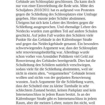
Gebäude am Schlossplatz geschlossen. Da kann doch
nur von einer Einverleibung die Rede sein. Mitte des
Schuljahres 2010/2011 hat es aufgrund von Protesten
gegen die Schließung des Schlossplatzes eine Umfrage
gegeben. Hier musste jeder Schüler abstimmen.
Übrigens hat sich kein Lehrer des Herders gegen die
Schließung ausgesprochen. Und ehemalige Lehrer des
Neidecks wurden zum größten Teil auf andere Schulen
geschickt. Auf jeden Fall wurden den Schülern viele
Punkte für das Gebäude in der Käfernburger Straße
und gegen das Neideckgebäude genannt. Ein besonders
schwerwiegendes Argument war, dass der Schlossplatz
sehr renovierungsbedürftig war. Allerdings wurde
schon vorher von Arnstädter Politikern viel Geld zur
Renovierung des Gebäudes bereitgestellt. Dies hat die
Schulleitung den Schülern natürlich verschwiegen,
sodass viele für die Schließung abstimmten, weil sie
nicht in einem alten, “vergammelten” Gebäude lernen
wollten und nichts von der geplanten Renovierung
wussten. Auch Argumente für die Schließung waren,
dass der Schulteil eine zu kleine Turnhalle in sehr
schlechtem Zustand besitzt, keinen Parkplatz und kein
Internetanschluss in jedem Raum besitzt. Ja an der
Käfernburger Straße gibt es Internetanschluss in jedem
Raum, aber die meisten Lehrer, nutzen ihn nicht, weil