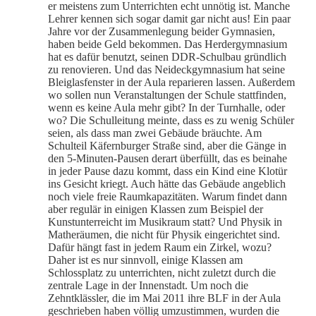
er meistens zum Unterrichten echt unnötig ist. Manche
Lehrer kennen sich sogar damit gar nicht aus! Ein paar
Jahre vor der Zusammenlegung beider Gymnasien,
haben beide Geld bekommen. Das Herdergymnasium
hat es dafür benutzt, seinen DDR-Schulbau gründlich
zu renovieren. Und das Neideckgymnasium hat seine
Bleiglasfenster in der Aula reparieren lassen. Außerdem
wo sollen nun Veranstaltungen der Schule stattfinden,
wenn es keine Aula mehr gibt? In der Turnhalle, oder
wo? Die Schulleitung meinte, dass es zu wenig Schüler
seien, als dass man zwei Gebäude bräuchte. Am
Schulteil Käfernburger Straße sind, aber die Gänge in
den 5-Minuten-Pausen derart überfüllt, das es beinahe
in jeder Pause dazu kommt, dass ein Kind eine Klotür
ins Gesicht kriegt. Auch hätte das Gebäude angeblich
noch viele freie Raumkapazitäten. Warum findet dann
aber regulär in einigen Klassen zum Beispiel der
Kunstunterreicht im Musikraum statt? Und Physik in
Matheräumen, die nicht für Physik eingerichtet sind.
Dafür hängt fast in jedem Raum ein Zirkel, wozu?
Daher ist es nur sinnvoll, einige Klassen am
Schlossplatz zu unterrichten, nicht zuletzt durch die
zentrale Lage in der Innenstadt. Um noch die
Zehntklässler, die im Mai 2011 ihre BLF in der Aula
geschrieben haben völlig umzustimmen, wurden die