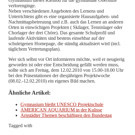
Gymnasium dieses Kleinod für die gymnasiale Oberstufe
verlorenginge.
Neben verschiedenen Angeboten des Lernens und
Unterrichtens gibt es eine organisierte Hausaufgaben- und
Nachmittagsbetreuung und z.B. auch das Lernen an anderen
Orten in einwöchigen Projekten ( Skilager, Tennislager oder
Chorlager der drei Chöre). Das gesamte Schulprofil und
laufende Aktivitäten sind bestens einsehbar auf der
schuleigenen Homepage, die ständig aktualisiert wird (incl.
täglichem Vertretungsplan).
Wer sich selbst vor Ort informieren möchte, weil er neugierig
geworden ist oder eine Entscheidung gefällt werden muss,
sollte sich am Freitag, dem 12.02.2010 von 15.00-18.00 Uhr
bei den Präsentationen der diesjährigen Projektwoche
(08.02.-12.02.2010) ein eigenes Bild machen.
Ähnliche Artikel:
Gymnasium bleibt UNESCO Projektschule
AMERICAN AQUARIUM in der Kulisse
Arnstädter Themen beschäftigen den Bundestag
Tagged with