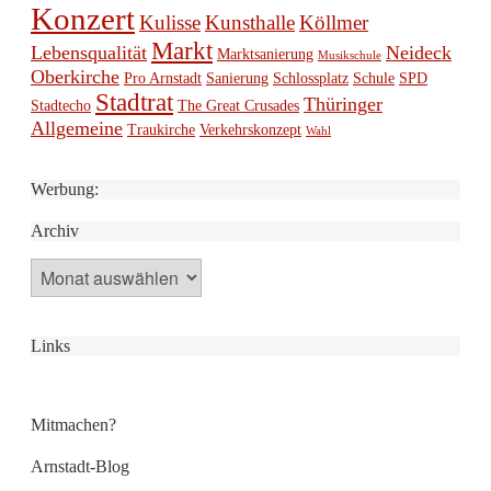
Konzert
Kulisse
Kunsthalle
Köllmer
Markt
Lebensqualität
Neideck
Marktsanierung
Musikschule
Oberkirche
Pro Arnstadt
Sanierung
Schlossplatz
Schule
SPD
Stadtrat
Thüringer
Stadtecho
The Great Crusades
Allgemeine
Traukirche
Verkehrskonzept
Wahl
Werbung:
Archiv
Archiv
Links
Mitmachen?
Arnstadt-Blog