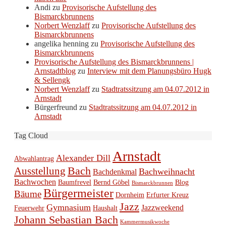
Andi
zu
Provisorische Aufstellung des
Bismarckbrunnens
Norbert Wenzlaff
zu
Provisorische Aufstellung des
Bismarckbrunnens
angelika henning
zu
Provisorische Aufstellung des
Bismarckbrunnens
Provisorische Aufstellung des Bismarckbrunnens |
Arnstadtblog
zu
Interview mit dem Planungsbüro Hugk
& Sellengk
Norbert Wenzlaff
zu
Stadtratssitzung am 04.07.2012 in
Arnstadt
Bürgerfreund
zu
Stadtratssitzung am 04.07.2012 in
Arnstadt
Tag Cloud
Arnstadt
Alexander Dill
Abwahlantrag
Bach
Ausstellung
Bachweihnacht
Bachdenkmal
Bachwochen
Baumfrevel
Bernd Göbel
Blog
Bismarckbrunnen
Bürgermeister
Bäume
Dornheim
Erfurter Kreuz
Jazz
Gymnasium
Jazzweekend
Feuerwehr
Haushalt
Johann Sebastian Bach
Kammermusikwoche