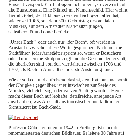
Einsicht versperrt. Ein Türbogen nicht über 1,75 verweist auf
alte Bausubstanz. Eine Klingel mit Namensschild. Hier wohnt
Bernd Göbel, der Bildhauer, der den Bach geschaffen hat,
wie er seit 1985, seit dem 300. Geburtstag des genialen
Musikers, auf dem Arnstädter Markt sitzt: jungen,
selbstbewußt und ohne Perücke.
„Unser Bach“, oder auch nur „der Bach“, oft werden in
Arnstadt inzwischen diese Worte gesprochen. Nicht nur die
Stadtführer, jeder Arnstädter spricht so, wenn er Besuchern
oder Touristen die Skulptur zeigt und die Geschichten erzählt,
die überliefert sind von den vier Jahren zwischen 1703 und
1707, als Bach in Arnstadt seine erste Anstellung fand.
Wie er so keck und aufreizend dasitzt, dem Rathaus und somit
der Obrigkeit gegenüber, ist er inzwischen zur Seele des
Marktes, vielleicht sogar der ganzen Stadt geworden. Heute
macht dieser Bach auf lebhafte, detailreiche, anregende Art
anschaulich, was Arnstadt aus touristischer und kultureller
Sicht zuerst ist: Bach-Stadt.
Professor Göbel, geboren in 1942 in Freiberg, ist einer der
renommiertesten deutschen Bildhauer. Er leitete 30 Jahre auf