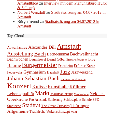
Arnstadtblog
zu
Interview mit dem Planungsbüro Hugk
& Sellengk
Norbert Wenzlaff
zu
Stadtratssitzung am 04.07.2012 in
Arnstadt
Bürgerfreund
zu
Stadtratssitzung am 04.07.2012 in
Arnstadt
Tag Cloud
Arnstadt
Alexander Dill
Abwahlantrag
Bach
Ausstellung
Bachweihnacht
Bachdenkmal
Bachwochen
Baumfrevel
Bernd Göbel
Blog
Bismarckbrunnen
Bürgermeister
Bäume
Dornheim
Erfurter Kreuz
Jazz
Gymnasium
Jazzweekend
Feuerwehr
Haushalt
Johann Sebastian Bach
Kammermusikwoche
Konzert
Kulisse
Kunsthalle
Köllmer
Markt
Lebensqualität
Neideck
Marktsanierung
Musikschule
Oberkirche
Pro Arnstadt
Sanierung
Schlossplatz
Schule
SPD
Stadtrat
Thüringer
Stadtecho
The Great Crusades
Allgemeine
Traukirche
Verkehrskonzept
Wahl