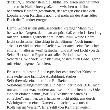
der Burg Giebichenstein die Bildhauerklassen und hat unter
anderem in Halle einen großen, inzwischen nach ihm
benannten Brunnen geschaffen, der wegen eines nackten
kopulierenden Kardinals noch viel mehr als der Arnstädter
Bach die Gemüter erregte.
Bernd Göbel ist ein gutaussehender, kräftiger Mann mit
hellwachen Augen, dem man anspürt, daß er sein Leben lang
mit den Händen gearbeitet hat. Jeans, Pulli, weiße Haare,
leicht sächsischer Einschlag in der Stimme. Noch immer
arbeitet er viel in seinem Atelier, wo er auch seine Besucher
empfängt: alles in weiß gestrichen und mit viel Licht von der
Seite. Hier stehen Figuren aus allen Perioden seines
Schaffens. Wie viele Künstler umgibt sich auch Göbel gerne
mit seinen eigenen Arbeiten.
Er ist ein im besten Sinne typischer ostdeutscher Künstler:
eine gediegene fachliche Ausbildung, starkes
Selbstbewußtsein, aber ohne Eitelkeiten und
Selbstdarstellungsmarotten. Ein Mann, der in der DDR nicht
nur anerkannt war, sondern auch seine Freiheiten hatte. Oder
sie sich einfach nahm.„Wir DDR-Künstler hatten es
einfacher“, meint er, „wir hatten es nicht nötig, uns durch
Wichtigtuereien einen Namen zu machen, wie unsere
Kollegen im Westen“. Er erzählt von Kämpfen gegen