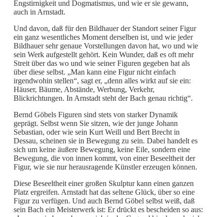
Engstirnigkeit und Dogmatismus, und wie er sie gewann,
auch in Arnstadt.
Und davon, daß für den Bildhauer der Standort seiner Figur
ein ganz wesentliches Moment derselben ist, und wie jeder
Bildhauer sehr genaue Vorstellungen davon hat, wo und wie
sein Werk aufgestellt gehört. Kein Wunder, daß es oft mehr
Streit über das wo und wie seiner Figuren gegeben hat als
über diese selbst. „Man kann eine Figur nicht einfach
irgendwohin stellen“, sagt er, „denn alles wirkt auf sie ein:
Häuser, Bäume, Abstände, Werbung, Verkehr,
Blickrichtungen. In Arnstadt steht der Bach genau richtig“.
Bernd Göbels Figuren sind stets von starker Dynamik
geprägt. Selbst wenn Sie sitzen, wie der junge Johann
Sebastian, oder wie sein Kurt Weill und Bert Brecht in
Dessau, scheinen sie in Bewegung zu sein. Dabei handelt es
sich um keine äußere Bewegung, keine Eile, sondern eine
Bewegung, die von innen kommt, von einer Beseeltheit der
Figur, wie sie nur herausragende Künstler erzeugen können.
Diese Beseeltheit einer großen Skulptur kann einen ganzen
Platz ergreifen. Arnstadt hat das seltene Glück, über so eine
Figur zu verfügen. Und auch Bernd Göbel selbst weiß, daß
sein Bach ein Meisterwerk ist: Er drückt es bescheiden so aus: