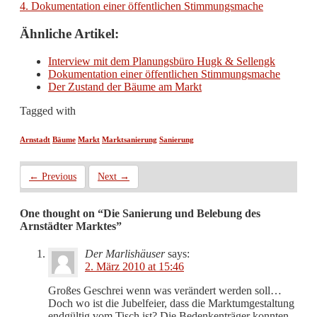
4. Dokumentation einer öffentlichen Stimmungsmache
Ähnliche Artikel:
Interview mit dem Planungsbüro Hugk & Sellengk
Dokumentation einer öffentlichen Stimmungsmache
Der Zustand der Bäume am Markt
Tagged with
Arnstadt
Bäume
Markt
Marktsanierung
Sanierung
← Previous
Next →
One thought on “
Die Sanierung und Belebung des
Arnstädter Marktes
”
Der Marlishäuser
says:
2. März 2010 at 15:46
Großes Geschrei wenn was verändert werden soll…
Doch wo ist die Jubelfeier, dass die Marktumgestaltung
endgültig vom Tisch ist? Die Bedenkenträger konnten