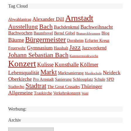
Tag Cloud
Arnstadt
Alexander Dill
Abwahlantrag
Bach
Ausstellung
Bachweihnacht
Bachdenkmal
Bachwochen
Baumfrevel
Bernd Göbel
Blog
Bismarckbrunnen
Bürgermeister
Bäume
Dornheim
Erfurter Kreuz
Jazz
Gymnasium
Jazzweekend
Feuerwehr
Haushalt
Johann Sebastian Bach
Kammermusikwoche
Konzert
Kulisse
Kunsthalle
Köllmer
Markt
Lebensqualität
Neideck
Marktsanierung
Musikschule
Oberkirche
Pro Arnstadt
Sanierung
Schlossplatz
Schule
SPD
Stadtrat
Thüringer
Stadtecho
The Great Crusades
Allgemeine
Traukirche
Verkehrskonzept
Wahl
Werbung:
Archiv
Archiv