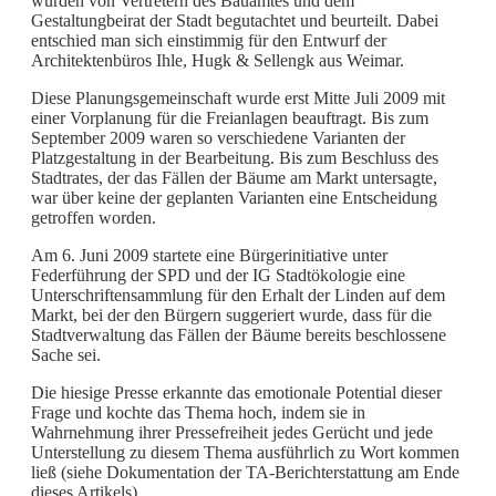
wurden von Vertretern des Bauamtes und dem
Gestaltungbeirat der Stadt begutachtet und beurteilt. Dabei
entschied man sich einstimmig für den Entwurf der
Architektenbüros Ihle, Hugk & Sellengk aus Weimar.
Diese Planungsgemeinschaft wurde erst Mitte Juli 2009 mit
einer Vorplanung für die Freianlagen beauftragt. Bis zum
September 2009 waren so verschiedene Varianten der
Platzgestaltung in der Bearbeitung. Bis zum Beschluss des
Stadtrates, der das Fällen der Bäume am Markt untersagte,
war über keine der geplanten Varianten eine Entscheidung
getroffen worden.
Am 6. Juni 2009 startete eine Bürgerinitiative unter
Federführung der SPD und der IG Stadtökologie eine
Unterschriftensammlung für den Erhalt der Linden auf dem
Markt, bei der den Bürgern suggeriert wurde, dass für die
Stadtverwaltung das Fällen der Bäume bereits beschlossene
Sache sei.
Die hiesige Presse erkannte das emotionale Potential dieser
Frage und kochte das Thema hoch, indem sie in
Wahrnehmung ihrer Pressefreiheit jedes Gerücht und jede
Unterstellung zu diesem Thema ausführlich zu Wort kommen
ließ (siehe Dokumentation der TA-Berichterstattung am Ende
dieses Artikels).